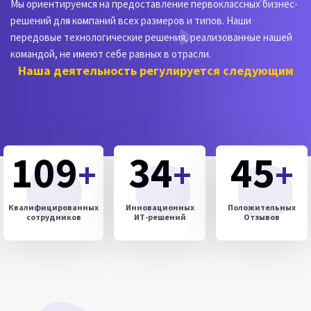
Мы ориентируемся на предоставление первоклассных бизнес-
решений для компаний всех размеров и типов. Наши
передовые технологические решения, реализованные нашей
командой, не имеют себе равных в отрасли.
Наша деятельность регулируется следующим
109
34
45
+
+
+
Квалифицированных
Инновационных
Положительных
сотрудников
ИТ-решений
Отзывов