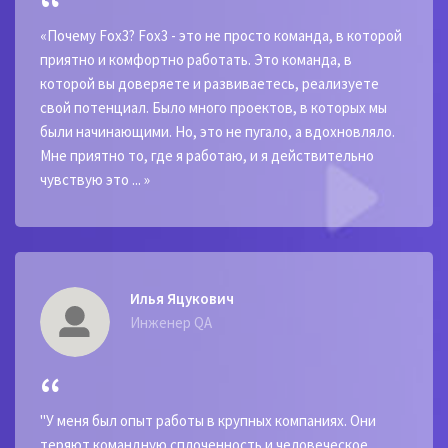
«Почему Fox3? Fox3 - это не просто команда, в которой
приятно и комфортно работать. Это команда, в
которой вы доверяете и развиваетесь, реализуете
свой потенциал. Было много проектов, в которых мы
были начинающими. Но, это не пугало, а вдохновляло.
Мне приятно то, где я работаю, и я действительно
чувствую это ... »
Илья Яцукович
Инженер QA
"У меня был опыт работы в крупных компаниях. Они
теряют командную сплоченность и человеческое