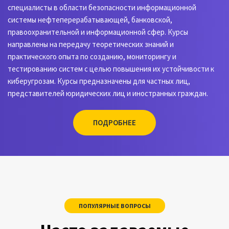
специалисты в области безопасности информационной
системы нефтеперерабатывающей, банковской,
правоохранительной и информационной сфер. Курсы
направлены на передачу теоретических знаний и
практического опыта по созданию, мониторингу и
тестированию систем с целью повышения их устойчивости к
киберугрозам. Курсы предназначены для частных лиц,
представителей юридических лиц и иностранных граждан.
ПОДРОБНЕЕ
ПОПУЛЯРНЫЕ ВОПРОСЫ