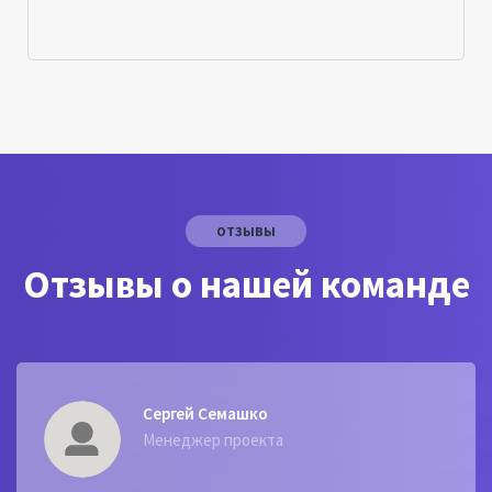
Стоимость рассчитывается индивидуально,
исходя из различных факторов, а также
индивидуальных пожеланий клиента. Вы можете
получить всю необходимую информацию о
соглашении, оплате и других условиях по
телефону или используя форму обратной связи.
ОТЗЫВЫ
Отзывы о нашей команде
Сергей Семашко
Менеджер проекта