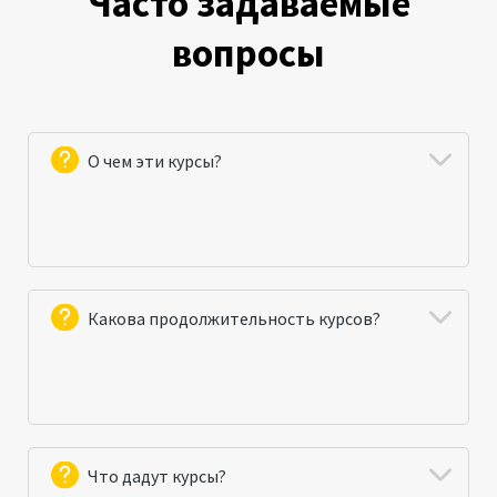
Часто задаваемые
вопросы
О чем эти курсы?
Эти курсы включают в себя практические и
теоретические навыки в области управления
Какова продолжительность курсов?
основными киберугрозами. Основная цель курсов
- научить участников анализировать, отслеживать
и контратаковать различные типы и сложности.
Общая продолжительность курсов составляет две
недели. Учебный план учитывает часы теории и
Что дадут курсы?
практики. По официальному соглашению