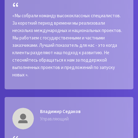
«Мы собрали команду высококлассных специалистов.
За короткий период времени мы реализовали
несколько международных и национальных проектов.
Мы работаем с государственными и частными
заказчиками. Лучший показатель для нас - это когда
клиенты разделяют наш подход к развитию. Не
стесняйтесь обращаться к нам за поддержкой
выполненных проектов и предложений по запуску
новых ».
Владимир Седаков
Управляющий